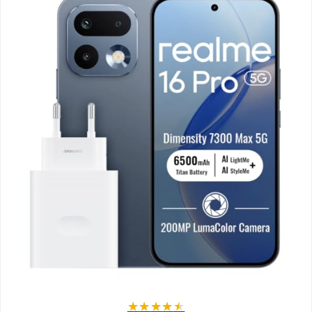
★
★
★
★
★