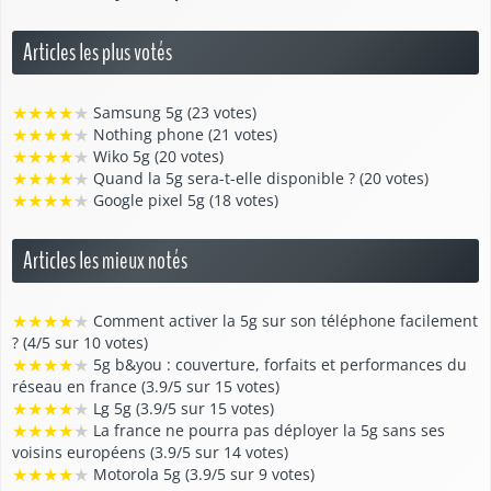
Articles les plus votés
★
★
★
★
★
Samsung 5g (23 votes)
★
★
★
★
★
Nothing phone (21 votes)
★
★
★
★
★
Wiko 5g (20 votes)
★
★
★
★
★
Quand la 5g sera-t-elle disponible ? (20 votes)
★
★
★
★
★
Google pixel 5g (18 votes)
Articles les mieux notés
★
★
★
★
★
Comment activer la 5g sur son téléphone facilement
? (4/5 sur 10 votes)
★
★
★
★
★
5g b&you : couverture, forfaits et performances du
réseau en france (3.9/5 sur 15 votes)
★
★
★
★
★
Lg 5g (3.9/5 sur 15 votes)
★
★
★
★
★
La france ne pourra pas déployer la 5g sans ses
voisins européens (3.9/5 sur 14 votes)
★
★
★
★
★
Motorola 5g (3.9/5 sur 9 votes)