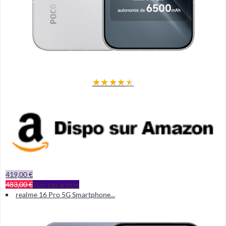
★
★
★
★
★
419,00 €
483,00 €
Voir cet article
realme 16 Pro 5G Smartphone...