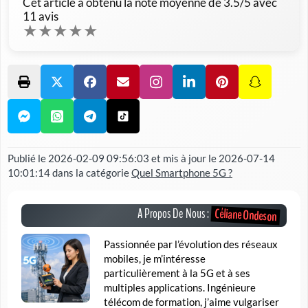
Cet article a obtenu la note moyenne de
3.5
/5 avec
11
avis
★
★
★
★
★
Publié le
2026-02-09 09:56:03
et mis à jour le
2026-07-14
10:01:14
dans la catégorie
Quel Smartphone 5G ?
Céliane Ondeson
A Propos De Nous :
Passionnée par l’évolution des réseaux
mobiles, je m’intéresse
particulièrement à la 5G et à ses
multiples applications. Ingénieure
télécom de formation, j’aime vulgariser