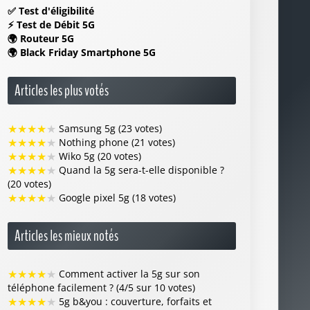
✅
Test d'éligibilité
⚡
Test de Débit 5G
🌍
Routeur 5G
🌍
Black Friday Smartphone 5G
Articles les plus votés
★
★
★
★
★
Samsung 5g (23 votes)
★
★
★
★
★
Nothing phone (21 votes)
★
★
★
★
★
Wiko 5g (20 votes)
★
★
★
★
★
Quand la 5g sera-t-elle disponible ?
(20 votes)
★
★
★
★
★
Google pixel 5g (18 votes)
Articles les mieux notés
★
★
★
★
★
Comment activer la 5g sur son
téléphone facilement ? (4/5 sur 10 votes)
★
★
★
★
★
5g b&you : couverture, forfaits et