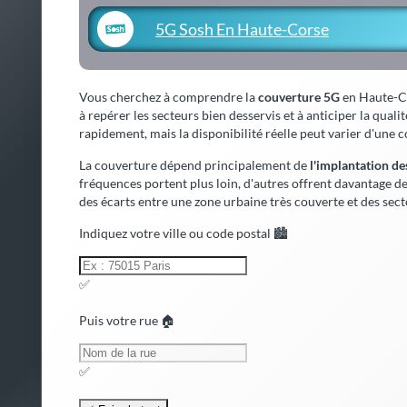
5G Sosh En Haute-Corse
Vous cherchez à comprendre la
couverture 5G
en Haute-Cor
à repérer les secteurs bien desservis et à anticiper la qual
rapidement, mais la disponibilité réelle peut varier d'une c
La couverture dépend principalement de
l'implantation d
fréquences portent plus loin, d'autres offrent davantage de
des écarts entre une zone urbaine très couverte et des sec
Indiquez votre ville ou code postal 🏙️
✅
Puis votre rue 🏠
✅