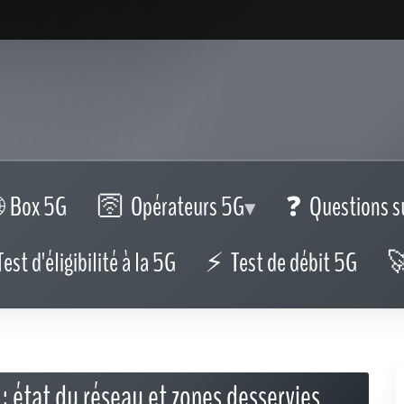
Box 5G
Opérateurs 5G
Questions s
Test d'éligibilité à la 5G
Test de débit 5G
 état du réseau et zones desservies