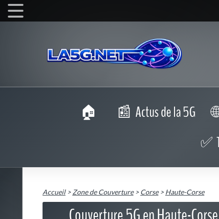
Actus de la 5G
Accueil
>
Zone de Couverture
>
Corse
>
Haute-Corse
Couverture 5G en Haute-Corse :